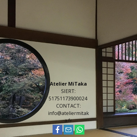
Atelier MiTaka
SIERT:
51751173900024
CONTACT:
info@ateliermitak
a.fr