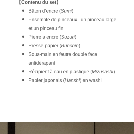
【
Contenu du set
】
Bâton d’encre (
Sumi
)
Ensemble de pinceaux : un pinceau large
et un pinceau fin
Pierre à encre (
Suzuri
)
Presse-papier (
Bunchin
)
Sous-main en feutre double face
antidérapant
Récipient à eau en plastique (
Mizusashi
)
Papier japonais (
Hanshi
) en washi